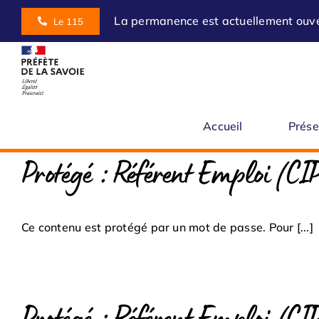
Skip
La permanence est actuellement ouv
Le 115
to
content
Accueil
Prése
Protégé : Référent Emploi (C
Ce contenu est protégé par un mot de passe. Pour [...]