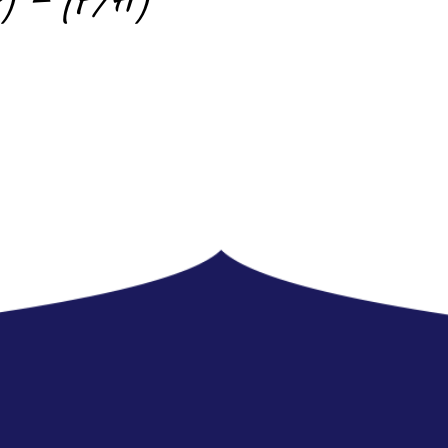
IP) – (F/H)